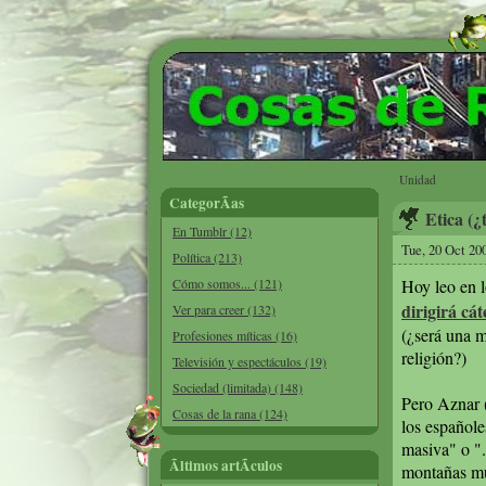
Unidad
CategorÃ­as
Etica (¿
En Tumblr (12)
Tue, 20 Oct 20
Política (213)
Cómo somos... (121)
Hoy leo en l
dirigirá cát
Ver para creer (132)
(¿será una m
Profesiones míticas (16)
religión?)
Televisión y espectáculos (19)
Sociedad (limitada) (148)
Pero Aznar 
Cosas de la rana (124)
los españole
masiva" o ".
Ãltimos artÃ­culos
montañas muy