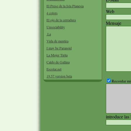
El Preso de la Isla Planesia
Web
4 colors
El ojo de la cerradura
Mensaje
Unsociability
.La
Vida de mentira
I may be Paranoid
La Mujer Tirita
Caldo de Gallina
Escolar.net
19.57 version beta
Recordar mis
introduce las