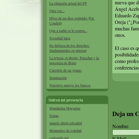
nueva que d
La situación actual del PP
Ángel Acebe
Otra vez...
Eduardo Zap
Hijos de un dios estúpido (Pat 
Oreja ("¿Por
Condell)
muchas famil
Que a nadie se le ocurra...
otros.
Sociedad laica
En defensa de los derechos 
El caso es q
fundamentales en internet
posibilidad
La iglesia, el aborto, Pinochet y la 
como profes
inocencia de Bono
conferencia
Cuestión de un gramo
Iluminación
Nuestros amigos los bancos
Sufren mi presencia
Mandarina Magazine
Deja un 
Sonao
mundo idiota reloaded
Nombre
Momentos de soledad
codeando.net
E-Mail