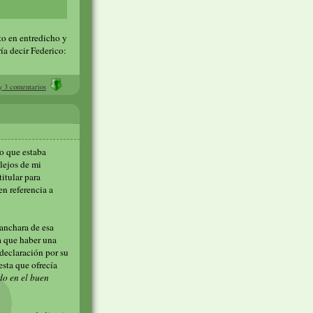
to en entredicho y
ía decir Federico:
 3 comentarios
do que estaba
 lejos de mi
itular para
n referencia a
anchara de esa
a que haber una
 declaración por su
esta que ofrecía
do en el buen