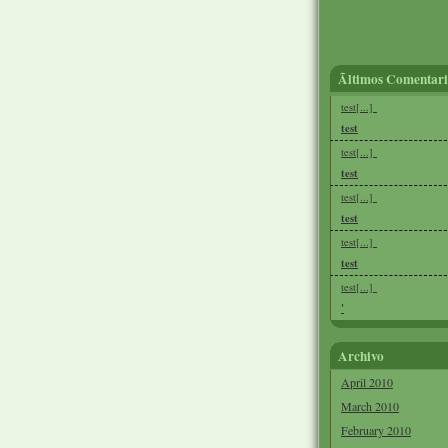
Ãltimos Comentari
test[...]
test
test[...]
test
test[...]
test
test[...]
test
test[...]
'
Archivo
April 2010
March 2010
February 2010