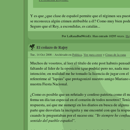
Y es que ¿que clase de español permite que el régimen sea pues
se reconozca algún crimen atribuíble a él? Como muy bien podr
Seguro que el Rey, a escondidas, es catalán...
Por LaRanaBudWeisEr.
Han entrado 10295 veces.
Hay
El coñazo de Rajoy
Tue, 14 Oct 2008 - Archivado en
Política
,
Ver para creer
y
Cosas de la rana
Muchos de vosotros, al leer el título de este post habreis pensa
faltando al líder de la oposición (que podría) pero no, nada mas
intención; en realidad me he tomado la licencia de jugar con el t
refererirme al "lapsus" que protagonizó nuestro amigo Mariano e
nuestra Fiesta Nacional.
¿Como es posible que un refutado y confeso patriota como él m
forma un día tan especial en el corazón de todos nosotros? Tení
respuesta, así que me sumergí en los diarios en busca de alguna
parte que desvelara la incógnita y me encontré con que la respu
cuando le preguntaban por el suceso era:
"Yo siempre he confia
sentido del pueblo español"
.