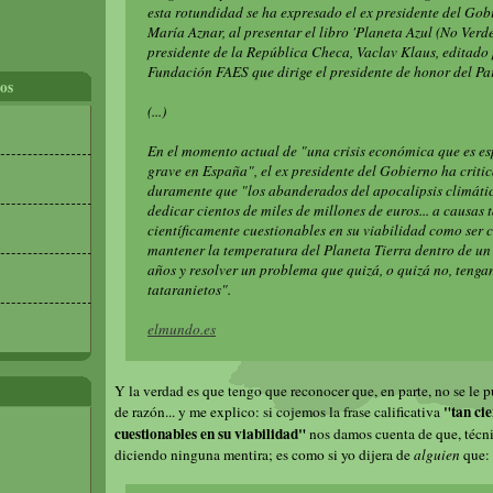
esta rotundidad se ha expresado el ex presidente del Gob
María Aznar, al presentar el libro 'Planeta Azul (No Verde
presidente de la República Checa, Vaclav Klaus, editado 
Fundación FAES que dirige el presidente de honor del Pa
os
(...)
En el momento actual de "una crisis económica que es e
grave en España", el ex presidente del Gobierno ha criti
duramente que "los abanderados del apocalipsis climáti
dedicar cientos de miles de millones de euros... a causas 
científicamente cuestionables en su viabilidad como ser 
mantener la temperatura del Planeta Tierra dentro de un
años y resolver un problema que quizá, o quizá no, tenga
tataranietos".
elmundo.es
Y la verdad es que tengo que reconocer que, en parte, no se le
"tan ci
de razón... y me explico: si cojemos la frase calificativa
cuestionables en su viabilidad"
nos damos cuenta de que, técni
diciendo ninguna mentira; es como si yo dijera de
alguien
que: