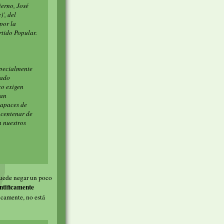
ierno, José
)', del
por la
rtido Popular.
specialmente
cado
co exigen
tan
capaces de
 centenar de
n nuestros
 puede negar un poco
entificamente
camente, no está