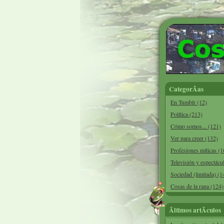
CategorÃ­as
En Tumblr (12)
Política (213)
Cómo somos... (121)
Ver para creer (132)
Profesiones míticas (1
Televisión y espectácu
Sociedad (limitada) (1
Cosas de la rana (124)
Ãltimos artÃ­culos