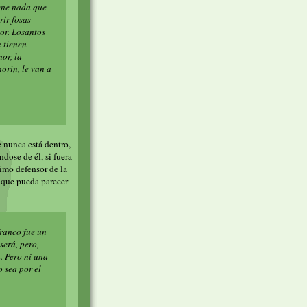
iene nada que
rir fosas
or. Losantos
e tienen
or, la
orín, le van a
 nunca está dentro,
dose de él, si fuera
rimo defensor de la
nque pueda parecer
Franco fue un
será, pero,
. Pero ni una
 sea por el