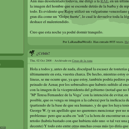
Aún mas desorientado todavía, me dirigí a la
RAE
, en un últim
la imagen del hombre que se esconde detrás de la barba y de rep
todo. Es evidente que Rajoy utilizó un vulgarismo venezolano pa
gran día como un "Golpe fuerte", lo cual le devuelve toda la lóg
deshace el malentendido.
Creo que esta noche ya podré dormir tranquilo.
Por LaRanaBudWeisEr.
Han entrado 8935 veces.
Hay
¿Crisis?
Thu, 02 Oct 2008 - Archivado en
Cosas de la rana
a
Hola a todos y, antes de nada, disculpad la escasez de tonterías
últimamente en esta, vuestra charca. De hecho, mientras estoy e
líneas, se me ocurre que, ya que estoy, también podría pediros p
peinado de Aznar, por los sobresaltos que habreis sufrido al enc
con la imagen de la vicepresidenta del gobierno (notad que no 
"Mª Teresa Fernandez de la Vega" con la intención de evitar, en
posible, que os venga su imagen a la cabeza) por la ineficacia d
(partiendo de la base de que sea humano, y de que los haya teni
George W. (y un apellido que no queremos mencionar -por no 
problemas- pero que acaba en "ush") a la hora de encontrar un c
retoño (habría bastado con que hubiera sido uno -o tal vez una
decente) Y todo esto entre otras muchas cosas más (yo diría qu
nesia