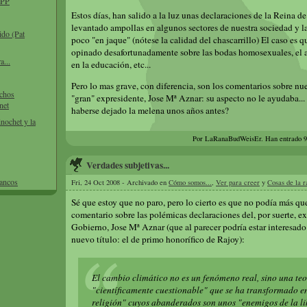
l PP
Estos días, han salido a la luz unas declaraciones de la Reina d
levantado ampollas en algunos sectores de nuestra sociedad y l
ido (Pat
poco "en jaque" (nótese la calidad del chascarrillo) El caso es qu
opinado desafortunadamente sobre las bodas homosexuales, el ab
a...
en la educación, etc...
Pero lo mas grave, con diferencia, son los comentarios sobre nu
echos
"gran" expresidente, Jose Mª Aznar: su aspecto no le ayudaba...
net
haberse dejado la melena unos años antes?
inochet y la
Por LaRanaBudWeisEr.
Han entrado 
Verdades subjetivas...
bancos
Fri, 24 Oct 2008 - Archivado en
Cómo somos...
,
Ver para creer
y
Cosas de la r
Sé que estoy que no paro, pero lo cierto es que no podía más qu
comentario sobre las polémicas declaraciones del, por suerte, ex
Gobierno, Jose Mª Aznar (que al parecer podría estar interesado
nuevo título: el de primo honorífico de Rajoy):
El cambio climático no es un fenómeno real, sino una teo
"científicamente cuestionable" que se ha transformado 
religión" cuyos abanderados son unos "enemigos de la l