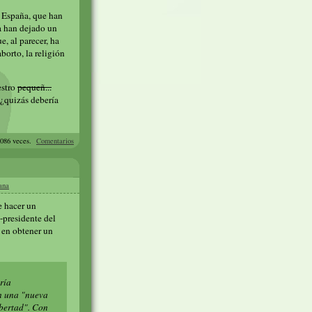
e España, que han
a han dejado un
e, al parecer, ha
orto, la religión
estro
pequeñ...
 ¿quizás debería
9086 veces.
Comentarios
ana
e hacer un
-presidente del
 en obtener un
ría
en una "nueva
ibertad". Con