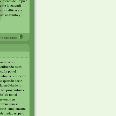
o intento de limpiar
ente lo entendí
ra calificar ese
ica al asunto y
 6 comentarios
 publicadas
scribiendo estas
erdón por el
ontraros de repente
he querido decir
 la medida de lo
e los progenitores
do) de un tal
meternos en
erebro para su
 parte- símplemente
e demasiadas) pero