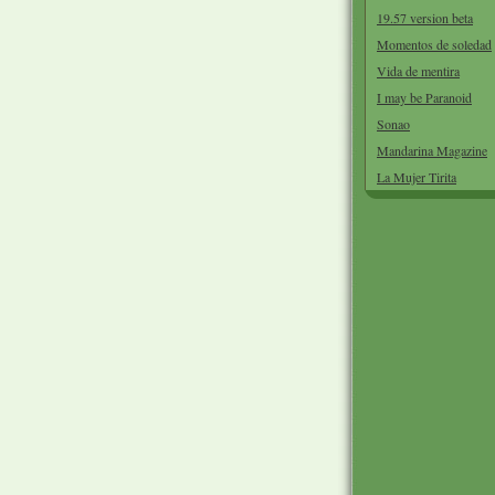
19.57 version beta
Momentos de soledad
Vida de mentira
I may be Paranoid
Sonao
Mandarina Magazine
La Mujer Tirita