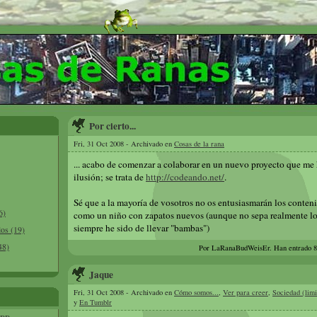
Por cierto...
Fri, 31 Oct 2008 - Archivado en
Cosas de la rana
... acabo de comenzar a colaborar en un nuevo proyecto que m
ilusión; se trata de
http://codeando.net/
.
Sé que a la mayoría de vosotros no os entusiasmarán los conteni
6)
como un niño con zapatos nuevos (aunque no sepa realmente lo q
siempre he sido de llevar "bambas")
los (19)
48)
Por LaRanaBudWeisEr.
Han entrado 
Jaque
Fri, 31 Oct 2008 - Archivado en
Cómo somos...
,
Ver para creer
,
Sociedad (limi
y
En Tumblr