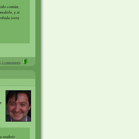
ntido común,
edirlo, y si
orbida (otra
 3 comentarios
e
a reabrir