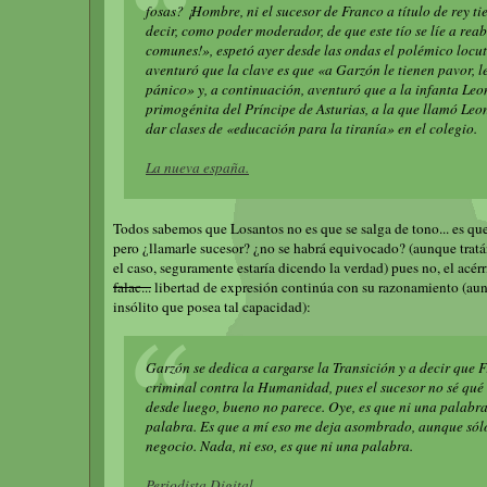
fosas? ¡Hombre, ni el sucesor de Franco a título de rey t
decir, como poder moderador, de que este tío se líe a reab
comunes!», espetó ayer desde las ondas el polémico locut
aventuró que la clave es que «a Garzón le tienen pavor, l
pánico» y, a continuación, aventuró que a la infanta Leon
primogénita del Príncipe de Asturias, a la que llamó Leon
dar clases de «educación para la tiranía» en el colegio.
La nueva españa.
Todos sabemos que Losantos no es que se salga de tono... es que
pero ¿llamarle sucesor? ¿no se habrá equivocado? (aunque tratán
el caso, seguramente estaría dicendo la verdad) pues no, el acér
falac...
libertad de expresión continúa con su razonamiento (au
insólito que posea tal capacidad):
Garzón se dedica a cargarse la Transición y a decir que 
criminal contra la Humanidad, pues el sucesor no sé qué 
desde luego, bueno no parece. Oye, es que ni una palabra
palabra. Es que a mí eso me deja asombrado, aunque sólo
negocio. Nada, ni eso, es que ni una palabra.
Periodista Digital.