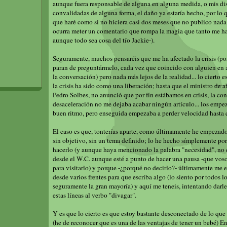
aunque fuera responsable de alguna en alguna medida, o mis di
convalidadas de alguna forma, el daño ya estaría hecho, por lo que
que haré como si no hiciera casi dos meses que no publico nada (y
ocurra meter un comentario que rompa la magia que tanto me ha 
aunque todo sea cosa del tío Jackie-).
Seguramente, muchos pensaréis que me ha afectado la crisis (po
paran de preguntármelo, cada vez que coincido con alguien en 
la conversación) pero nada más lejos de la realidad... lo cierto e
la crisis ha sido como una liberación; hasta que el ministro
de ab
Pedro Solbes, no anunció que por fín estábamos en crisis, la c
desaceleración no me dejaba acabar ningún artículo... los empe
buen ritmo, pero enseguida empezaba a perder velocidad hasta
El caso es que, tonterías aparte, como últimamente he empezado 
sin objetivo, sin un tema definido; lo he hecho símplemente por
hacerlo (y aunque haya mencionado la palabra "necesidad", no 
desde el W.C. aunque esté a punto de hacer una pausa -que voso
para visitarlo) y porque -¿porqué no decirlo?- últimamente me 
desde varios frentes para que escriba algo (lo siento por todos l
seguramente la gran mayoría) y aquí me teneis, intentando darle
estas líneas al verbo "divagar".
Y es que lo cierto es que estoy bastante desconectado de lo que 
(he de reconocer que es una de las ventajas de tener un bebé) En