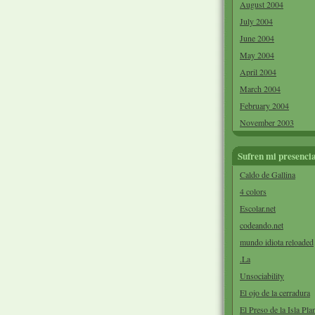
August 2004
July 2004
June 2004
May 2004
April 2004
March 2004
February 2004
November 2003
Sufren mi presenci
Caldo de Gallina
4 colors
Escolar.net
codeando.net
mundo idiota reloaded
.La
Unsociability
El ojo de la cerradura
El Preso de la Isla Pla