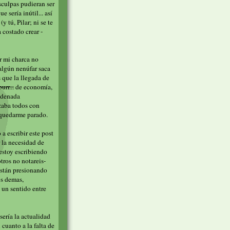
sculpas pudieran ser
 sería inútil... así
 tú, Pilar; ni se te
costado crear -
r mi charca no
algún nenúfar saca
s que la llegada de
urr...
de economía,
ondenada
zaba todos con
 quedarme parado.
a escribir este post
 la necesidad de
estoy escribiendo
tros no notareis-
están presionando
os demas,
 un sentido entre
sería la actualidad
 cuanto a la falta de