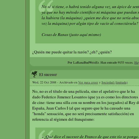
No sé si tiene, o habrá tenido alguna vez, un ápice de se
ya que no hay método científico ni máquina que puedan m
la hubiera (la máquina) ¿quien me dice que no sería abs
vez la máquina) por algún tipo de vacío al conectársela?
Cosas de Ranas (justo aquí mismo)
¿Quién me puede quitar la razón? ¿eh? ¿quién?
Por LaRanaBudWeisEr.
Han entrado 9153 veces.
Hay
El sucesor
Wed, 22 Oct 2008 - Archivado en
Ver para creer
y
Sociedad (limitada)
No, no es el título de una película, sino el apelativo que le ha
dado Federico Jimenez Losantos (que ya es como los directores
de cine: tiene una silla con su nombre en los juzgados) al Rey d
España, Juan Carlos I (al que seguro que le ha causado una
"honda" sensación, que no será precisamente satisfacción) en
referencia al régimen del franquismo:
«¿Qué dice el sucesor de Franco de que este tío se ponga 