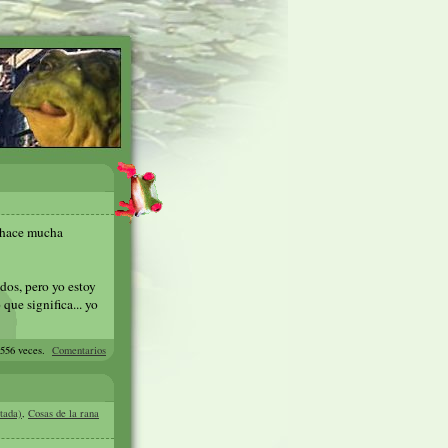
e hace mucha
dos, pero yo estoy
ue significa... yo
8556 veces.
Comentarios
tada)
,
Cosas de la rana