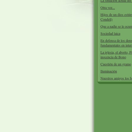
La situación actual de
Otra vez...
Hijos de un dios estúp
Condell)
Que a nadie se le ocurr
Sociedad laica
En defensa de los der
fundamentales en inter
La iglesia, el aborto, P
inocencia de Bono
Cuestión de un gramo
Iluminación
Nuestros amigos los 