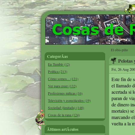
El obis-pillo
CategorÃ­as
Pelotas 
En Tumblr (12)
Fri, 26 Aug 20
Política (213)
Este fín de 
Cómo somos... (121)
el llamado d
Ver para creer (132)
acertada si 
Profesiones míticas (16)
paran de via
Televisión y espectáculos (19)
de dinero in
Sociedad (limitada) (148)
mortales) se
Cosas de la rana (124)
marcando el 
vuelta a la 
Ãltimos artÃ­culos