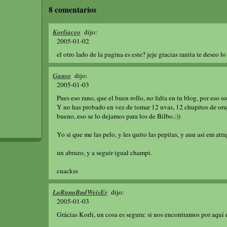
8 comentarios
Korliaceo
dijo:
2005-01-02
el otro lado de la pagina es este? jeje gracias ranita te deseo l
Ganso
dijo:
2005-01-03
Pues eso rano, que el buen rollo, no falta en tu blog, por eso s
Y no has probado en vez de tomar 12 uvas, 12 chupitos de oruj
bueno, eso se lo dejamos para los de Bilbo.:))
Yo si que me las pelo, y les quito las pepitas, y aun así em atra
un abrazo, y a seguir igual champi.
cuackss
LaRanaBudWeisEr
dijo:
2005-01-03
Grácias Korli, un cosa es segura: si nos encontramos por aquí é