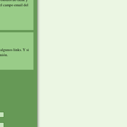
 el campo email del
algunos links. Y si
inión.