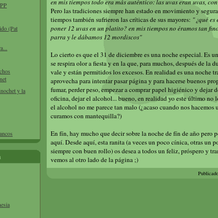
en mis tiempos todo era más auténtico: las uvas eran uvas, con
l PP
Pero las tradiciones siempre han estado en movimiento y segura
tiempos también sufrieron las críticas de sus mayores:
"¿qué es 
poner 12 uvas en un platito? en mis tiempos no éramos tan fino
ido (Pat
parra y le dábamos 12 mordiscos"
a...
Lo cierto es que el 31 de diciembre es una noche especial. Es u
se respira olor a fiesta y en la que, para muchos, después de la
echos
vale y están permitidos los excesos. En realidad es una noche tr
net
aprovecha para intentar pasar página y para hacerse buenos prop
fumar, perder peso, empezar a comprar papel higiénico y dejar de
inochet y la
oficina, dejar el alcohol... bueno, en realidad yo este último no 
el alcohol no me parece tan malo (¿acaso cuando nos hacemos u
curamos con mantequilla?)
En fín, hay mucho que decir sobre la noche de fín de año pero 
bancos
aquí. Desde aquí, esta ranita (a veces un poco cínica, otras un p
siempre con buen rollo) os desea a todos un feliz, próspero y tr
a
vemos al otro lado de la página ;)
Publicad
nesia