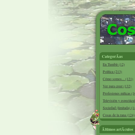
CategorÃ­as
En Tumblr (12)
Política (213)
Cómo somos... (121)
Ver para creer (132)
Profesiones míticas (1
Televisión y espectácu
Sociedad (limitada) (1
Cosas de la rana (124)
Ãltimos artÃ­culos