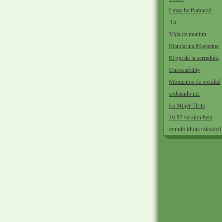
I may be Paranoid
.La
Vida de mentira
Mandarina Magazine
El ojo de la cerradura
Unsociability
Momentos de soledad
codeando.net
La Mujer Tirita
19.57 version beta
mundo idiota reloaded