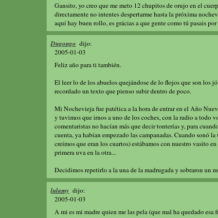
Gansito, yo creo que me meto 12 chupitos de orujo en el cuer
directamente no intentes despertarme hasta la próxima nochevie
aquí hay buen rollo, es grácias a que gente como tú pasais por 
Dugongo
dijo:
2005-01-03
Feliz año para ti también.
El leer lo de los abuelos quejándose de lo flojos que son los 
recordado un texto que pienso subir dentro de poco.
Mi Nochevieja fue patética a la hora de entrar en el Año Nue
y tuvimos que irnos a uno de los coches, con la radio a todo 
comentaristas no hacían más que decir tonterías y, para cuand
cuenta, ya habían empezado las campanadas. Cuando sonó la 
creímos que eran los cuartos) estábamos con nuestro vasito en
primera uva en la otra...
Decidimos repetirlo a la una de la madrugada y sobraron un m
lulamy
dijo:
2005-01-03
A mi es mi madre quien me las pela (que mal ha quedado esa fr