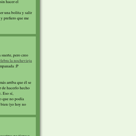
sin hacer el
r una bolita y salir
o y prefiero que me
suerte, pero creo
elebra la nochevieja
campanada :P
más arriba que él se
ar de hacerlo hecho
. Eso sí,
o que no podía
 bien (yo hoy no
vosotros no tiene y