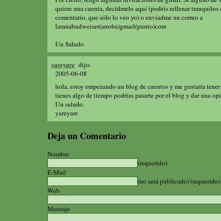
quiere una cuenta, decídmelo aquí (podéis rellenar tranquilos
comentario, que sólo lo veo yo) o enviadme un correo a
laranabudweiser(arroba)gmail(punto)com
Un Saludo
yareyare
dijo:
2005-06-08
hola, estoy empezando un blog de cuentos y me gustaría tener 
tienes algo de tiempo podrías pasarte por el blog y dar una op
Un saludo.
yareyare
Deja un Comentario
Nombre
(requerido)
E-Mail
(no será publicado) (requerido)
Web
Mensaje