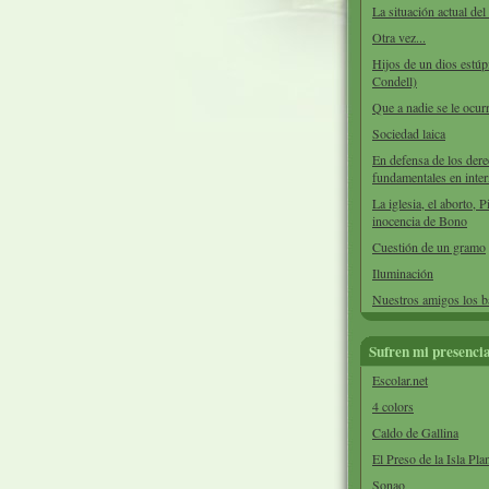
La situación actual de
Otra vez...
Hijos de un dios estúp
Condell)
Que a nadie se le ocurr
Sociedad laica
En defensa de los der
fundamentales en inter
La iglesia, el aborto, P
inocencia de Bono
Cuestión de un gramo
Iluminación
Nuestros amigos los 
Sufren mi presenci
Escolar.net
4 colors
Caldo de Gallina
El Preso de la Isla Pla
Sonao