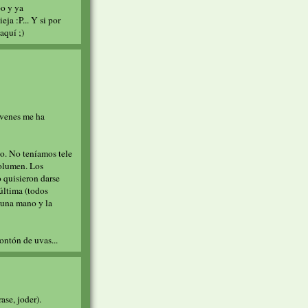
po y ya
ja :P... Y si por
aquí ;)
jóvenes me ha
vo. No teníamos tele
volumen. Los
o quisieron darse
última (todos
 una mano y la
ontón de uvas...
ase, joder).