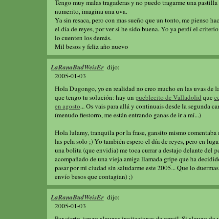
Tengo muy malas tragaderas y no puedo tragarme una pastilla 
numerito, imagina una uva.
Ya sin resaca, pero con mas sueño que un tonto, me pienso hace
el día de reyes, por ver si he sido buena. Yo ya perdí el criteri
lo cuenten los demás.
Mil besos y feliz año nuevo
LaRanaBudWeisEr
dijo:
2005-01-03
Hola Dugongo, yo en realidad no creo mucho en las uvas de la 
que tengo tu solución: hay un
pueblecito de Valladolid
que
c
en agosto
... Os vais para allá y continuais desde la segunda 
(menudo fiestorro, me están entrando ganas de ir a mí...)
Hola lulamy, tranquila por la frase, gansito mismo comentaba 
las pela solo ;) Yo también espero el día de reyes, pero en lug
una bolita (que envidia) me toca currar a destajo delante del pc
acompañado de una vieja amiga llamada gripe que ha decidid
pasar por mi ciudad sin saludarme este 2005... Que lo duermas
envío besos que contagian) ;)
LaRanaBudWeisEr
dijo:
2005-01-03
Por cierto, tengo algunas invitaciones de gmail. Si alguno de 