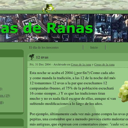
El día de los inocentes
Inicio
12 uvas
Fri, 31 Dec 2004 - Archivado en
Cosas de la rana
y
Cosas de la rana
Esta noche se acaba el 2004 (¿por fín?) Como cada año
y como manda la tradición, a las 12 de la noche del més
12 tomaremos 12 uvas a la par que escuchamos 12
campanadas (bueno, el 75% de la población escuchará
6)
16 como siempre...) Y es que las tradiciones tiran
los (19)
mucho y no es nada fácil escapar de ellas, aunque sí van
48)
sufriendo modificaciones a lo largo de los años.
Por ejemplo, últimamente cada vez más gente compra las uvas p
pepitas, una costumbre que a menudo provoca cierto malestar e
más antiguas, que expresan con comentarios como:
"cada vez 