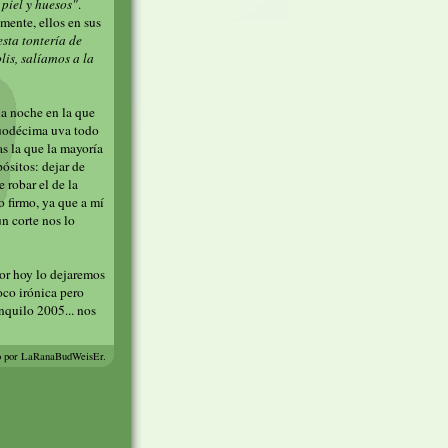
 piel y huesos"
.
mente, ellos en sus
esta tontería de
lis, salíamos a la
na noche en la que
 duodécima uva todo
as la que la mayoría
ósitos: dejar de
 robar el de la
lo firmo, ya que a mí
n corte nos lo
por hoy lo dejaremos
oco irónica pero
anquilo 2005... nos
o por LaRanaBudWeisEr.