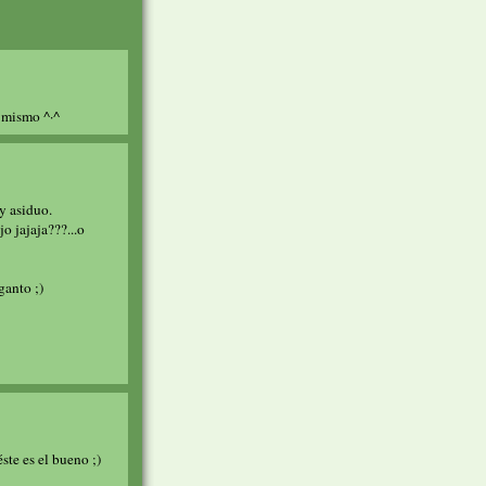
o mismo ^·^
oy asiduo.
o jajaja???...o
ganto ;)
ste es el bueno ;)